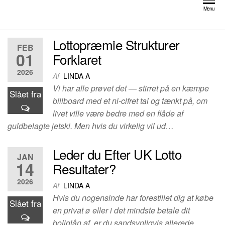
Videre
Menu
til
indhold
Lottopræmie Strukturer
FEB
01
Forklaret
2026
Af
LINDA A
Vi har alle prøvet det — stirret på en kæmpe
Slået fra
billboard med et ni-cifret tal og tænkt på, om
livet ville være bedre med en flåde af
guldbelagte jetski. Men hvis du virkelig vil ud…
Leder du Efter UK Lotto
JAN
14
Resultater?
2026
Af
LINDA A
Hvis du nogensinde har forestillet dig at købe
Slået fra
en privat ø eller i det mindste betale dit
boliglån af, er du sandsynligvis allerede