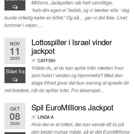
Millions. Jackpotten når helt vanvittige,
“køb‑din‑egen‑ø” beløb, og vi tænker alle: “Jeg
burde virkelig købe en billet.” Og så… gør vi det ikke. Livet
kommer i vejen.…
Lottospiller i Israel vinder
NOV
11
jackpot
2025
Af
CATFISH
Vidste du, at du kan spille lotto næsten hvor
Slået fra
som helst i verden og hjemmefra? Med den
slags frihed giver det kun mening at sprede dit
net bredere, når du spiller lotto. For eksempel…
Spil EuroMillions Jackpot
OKT
08
Af
LINDA A
2025
Hvis der er et lotteri, der kan vende dit liv på
den bedst mulige måde, så er det EuroMillions