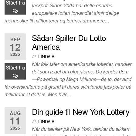
Slået fra
jackpot. Siden 2004 har dette enorme
europæiske lotteri forvandlet almindelige
mennesker til millionærer og forenet drømmere…
Sådan Spiller Du Lotto
SEP
12
America
2025
Af
LINDA A
Når folk taler om amerikanske lotterier, handler
Slået fra
det som regel om giganterne. Du kender dem
—Powerball og Mega Millions—de to, der altid
får overskrifterne på grund af deres svimlende jackpotter på
milliarder af dollars. Men hvis…
Din guide til New York Lottery
AUG
11
Af
LINDA A
2025
Når du tænker på New York, tænker du sikkert