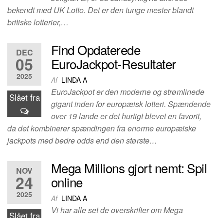
bekendt med UK Lotto. Det er den tunge mester blandt
britiske lotterier,…
Find Opdaterede
DEC
05
EuroJackpot-Resultater
2025
Af
LINDA A
EuroJackpot er den moderne og strømlinede
Slået fra
gigant inden for europæisk lotteri. Spændende
over 19 lande er det hurtigt blevet en favorit,
da det kombinerer spændingen fra enorme europæiske
jackpots med bedre odds end den største…
Mega Millions gjort nemt: Spil
NOV
24
online
2025
Af
LINDA A
Vi har alle set de overskrifter om Mega
Slået fra