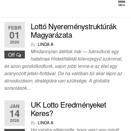
Skip
Menu
to
the
Lottó Nyereménystruktúrák
content
FEBR
01
Magyarázata
2026
By
LINDA A
Mindannyian átéltük már — bámultunk egy
Off
hatalmas hirdetőtáblát kilencjegyű számmal,
és azon gondolkodtunk, vajon jobb lenne‑e az élet egy
aranyozott jetski‑flottával. De ha valóban túl akar lépni az
álmodozáson, stratégiára van szüksége. A globális
sorsolások…
UK Lotto Eredményeket
JAN
14
Keres?
2026
By
LINDA A
Ha valaha elképzelte, hogy vesz egy privát