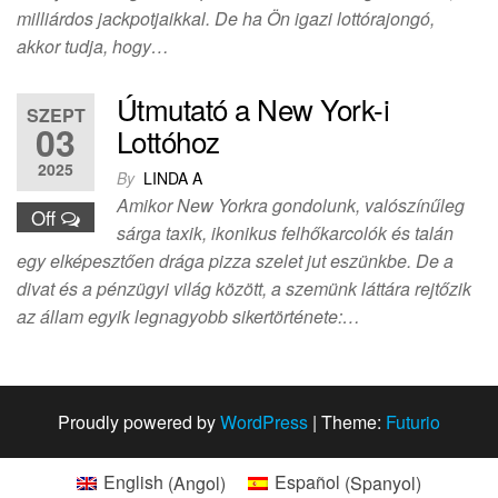
milliárdos jackpotjaikkal. De ha Ön igazi lottórajongó,
akkor tudja, hogy…
Útmutató a New York-i
SZEPT
03
Lottóhoz
2025
By
LINDA A
Amikor New Yorkra gondolunk, valószínűleg
Off
sárga taxik, ikonikus felhőkarcolók és talán
egy elképesztően drága pizza szelet jut eszünkbe. De a
divat és a pénzügyi világ között, a szemünk láttára rejtőzik
az állam egyik legnagyobb sikertörténete:…
Proudly powered by
WordPress
|
Theme:
Futurio
English
(
Angol
)
Español
(
Spanyol
)