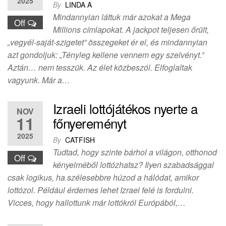
2025
By
LINDA A
Mindannyian láttuk már azokat a Mega
Off
Millions címlapokat. A jackpot teljesen őrült,
„vegyél‑saját‑szigetet” összegeket ér el, és mindannyian
azt gondoljuk: „Tényleg kellene vennem egy szelvényt.”
Aztán… nem tesszük. Az élet közbeszól. Elfoglaltak
vagyunk. Már a…
Izraeli lottójátékos nyerte a
NOV
11
főnyereményt
2025
By
CATFISH
Tudtad, hogy szinte bárhol a világon, otthonod
Off
kényelméből lottózhatsz? Ilyen szabadsággal
csak logikus, ha szélesebbre húzod a hálódat, amikor
lottózol. Például érdemes lehet Izrael felé is fordulni.
Vicces, hogy hallottunk már lottókról Európából,…