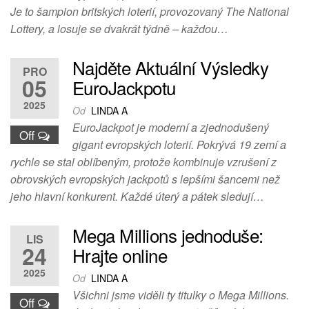
Je to šampion britských loterií, provozovaný The National
Lottery, a losuje se dvakrát týdně – každou…
Najděte Aktuální Výsledky
PRO
05
EuroJackpotu
2025
Od
LINDA A
EuroJackpot je moderní a zjednodušený
Off
gigant evropských loterií. Pokrývá 19 zemí a
rychle se stal oblíbeným, protože kombinuje vzrušení z
obrovských evropských jackpotů s lepšími šancemi než
jeho hlavní konkurent. Každé úterý a pátek sledují…
Mega Millions jednoduše:
LIS
24
Hrajte online
2025
Od
LINDA A
Všichni jsme viděli ty titulky o Mega Millions.
Off