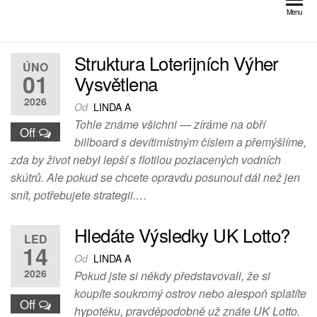
Přeskočit
Menu
na
obsah
Struktura Loterijních Výher
ÚNO
01
Vysvětlena
2026
Od
LINDA A
Tohle známe všichni — zíráme na obří
Off
billboard s devítimístným číslem a přemýšlíme,
zda by život nebyl lepší s flotilou pozlacených vodních
skútrů. Ale pokud se chcete opravdu posunout dál než jen
snít, potřebujete strategii.…
Hledáte Výsledky UK Lotto?
LED
14
Od
LINDA A
2026
Pokud jste si někdy představovali, že si
koupíte soukromý ostrov nebo alespoň splatíte
Off
hypotéku, pravděpodobně už znáte UK Lotto.