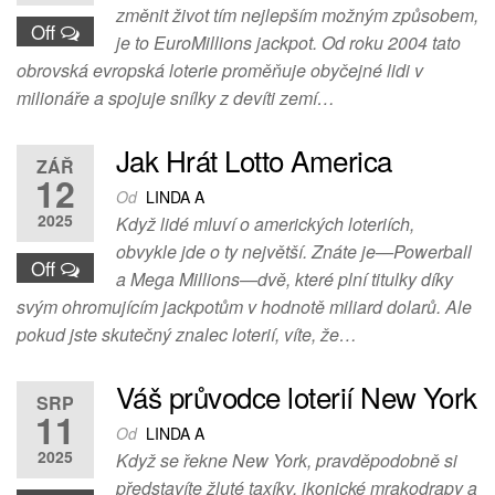
změnit život tím nejlepším možným způsobem,
Off
je to EuroMillions jackpot. Od roku 2004 tato
obrovská evropská loterie proměňuje obyčejné lidi v
milionáře a spojuje snílky z devíti zemí…
Jak Hrát Lotto America
ZÁŘ
12
Od
LINDA A
2025
Když lidé mluví o amerických loteriích,
obvykle jde o ty největší. Znáte je—Powerball
Off
a Mega Millions—dvě, které plní titulky díky
svým ohromujícím jackpotům v hodnotě miliard dolarů. Ale
pokud jste skutečný znalec loterií, víte, že…
Váš průvodce loterií New York
SRP
11
Od
LINDA A
2025
Když se řekne New York, pravděpodobně si
představíte žluté taxíky, ikonické mrakodrapy a