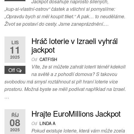
Jackpot dosahuje naprosto šílených,
„kup‑si‑vlastní‑ostrov“ částek a všichni si pomyslíme:
„Opravdu bych si měl koupit tiket.“ A pak… to neuděláme.
Život se postaví do cesty. Jsme zaneprázdnění.…
Hráč loterie v Izraeli vyhrál
LIS
11
jackpot
2025
Od
CATFISH
Víte, že si můžete zahrát loterii téměř kdekoli
Off
na světě a z pohodlí domova? S takovou
svobodou má smysl roztáhnout si při hraní loterie více
prostoru. Možná byste se měli podívat například na Izrael.
…
Hrajte EuroMillions Jackpot
ŘÍJ
08
Od
LINDA A
2025
Pokud existuje loterie, která vám může zcela