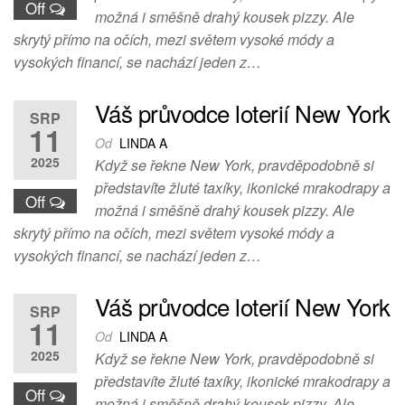
Off
možná i směšně drahý kousek pizzy. Ale
skrytý přímo na očích, mezi světem vysoké módy a
vysokých financí, se nachází jeden z…
Váš průvodce loterií New York
SRP
11
Od
LINDA A
2025
Když se řekne New York, pravděpodobně si
představíte žluté taxíky, ikonické mrakodrapy a
Off
možná i směšně drahý kousek pizzy. Ale
skrytý přímo na očích, mezi světem vysoké módy a
vysokých financí, se nachází jeden z…
Váš průvodce loterií New York
SRP
11
Od
LINDA A
2025
Když se řekne New York, pravděpodobně si
představíte žluté taxíky, ikonické mrakodrapy a
Off
možná i směšně drahý kousek pizzy. Ale