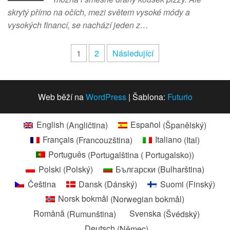
skrytý přímo na očích, mezi světem vysoké módy a
vysokých financí, se nachází jeden z…
Stránkování
1
2
Následující
příspěvků
Web běží na
WordPress
|
Šablona:
Futurio
English
(
Angličtina
)
Español
(
Španělský
)
Français
(
Francouzština
)
Italiano
(
Ital
)
Português
(
Portugalština ( Portugalsko)
)
Polski
(
Polský
)
Български
(
Bulharština
)
Čeština
Dansk
(
Dánský
)
Suomi
(
Finský
)
Norsk bokmål
(
Norwegian bokmål
)
Română
(
Rumunština
)
Svenska
(
Švédský
)
Deutsch
(
Němec
)