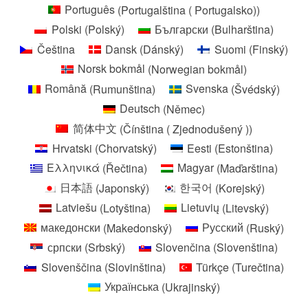
Português
(
Portugalština ( Portugalsko)
)
Polski
(
Polský
)
Български
(
Bulharština
)
Čeština
Dansk
(
Dánský
)
Suomi
(
Finský
)
Norsk bokmål
(
Norwegian bokmål
)
Română
(
Rumunština
)
Svenska
(
Švédský
)
Deutsch
(
Němec
)
简体中文
(
Čínština ( Zjednodušený )
)
Hrvatski
(
Chorvatský
)
Eesti
(
Estonština
)
Ελληνικά
(
Řečtina
)
Magyar
(
Maďarština
)
日本語
(
Japonský
)
한국어
(
Korejský
)
Latviešu
(
Lotyština
)
Lietuvių
(
Litevský
)
македонски
(
Makedonský
)
Русский
(
Ruský
)
српски
(
Srbský
)
Slovenčina
(
Slovenština
)
Slovenščina
(
Slovinština
)
Türkçe
(
Turečtina
)
Українська
(
Ukrajinský
)