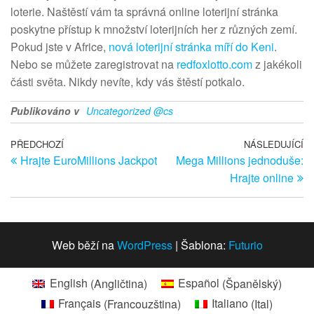
loterie. Naštěstí vám ta správná online loterijní stránka
poskytne přístup k množství loterijních her z různých zemí.
Pokud jste v Africe,
nová loterijní stránka míří do Keni
.
Nebo se můžete zaregistrovat na
redfoxlotto.com
z jakékoli
části světa. Nikdy nevíte, kdy vás štěstí potkalo.
Publikováno v
Uncategorized @cs
Navigace
Předchozí
PŘEDCHOZÍ
NÁSLEDUJÍCÍ
Ná
Hrajte EuroMillions Jackpot
Mega Millions jednoduše:
článek
př
pro
Hrajte online
příspěvek
Web běží na
WordPress
|
Šablona:
Futurio
English
(
Angličtina
)
Español
(
Španělský
)
Français
(
Francouzština
)
Italiano
(
Ital
)