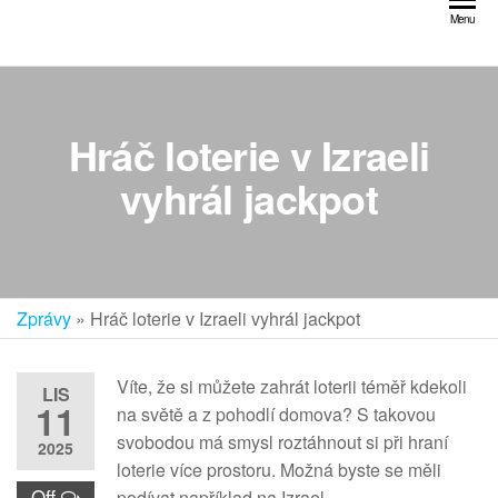
Přeskočit
Menu
na
obsah
Hráč loterie v Izraeli
vyhrál jackpot
Zprávy
»
Hráč loterie v Izraeli vyhrál jackpot
Víte, že si můžete zahrát loterii téměř kdekoli
LIS
11
na světě a z pohodlí domova? S takovou
svobodou má smysl roztáhnout si při hraní
2025
loterie více prostoru. Možná byste se měli
Off
podívat například na Izrael.