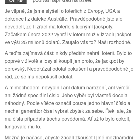
Je vtipné, že jsme slyšeli o loteriích z Evropy, USA a
dokonce i z daleké Austrálie. Pravděpodobně jste ale
nevěděli, že i Izrael má loterie s tučnými jackpoty.
Začátkem února 2022 vyhrál v loterii muž v Izraeli jackpot
ve výši 25 milionů dolarů. Zaujalo vás to? Naši rozhodně.
A teď ta zajímavá část: nikdy předtím nehrál loterii. Bylo to
poprvé v životě a losy si koupil jen proto, že jackpot byl
obrovský. Nedokázal odolat pokušení a pravděpodobně je
rád, že se mu nepokusil odolat.
A mimochodem, nevyplnil ani datum narození, ani výročí,
ani žádné speciální číslo. Jeho výběr byl vlastně docela
náhodný. Podle vítěze označil pouze jedno hlavní číslo a
nechal generátor čísel vybrat zbytek za sebe. Řekl ale, že
mu čísla připadala trochu povědomá. Ať už to bylo cokoli,
fungovalo mu to.
Možná je načase, abyste začali zkoušet i jiné mezinárodní