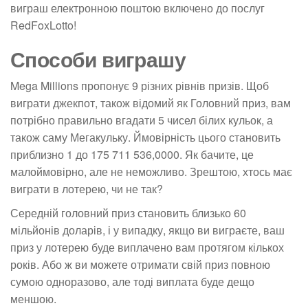
виграш електронною поштою включено до послуг
RedFoxLotto!
Способи виграшу
Mega Millions пропонує 9 різних рівнів призів. Щоб
виграти джекпот, також відомий як Головний приз, вам
потрібно правильно вгадати 5 чисел білих кульок, а
також саму Мегакульку. Ймовірність цього становить
приблизно 1 до 175 711 536,0000. Як бачите, це
малоймовірно, але не неможливо. Зрештою, хтось має
виграти в лотерею, чи не так?
Середній головний приз становить близько 60
мільйонів доларів, і у випадку, якщо ви виграєте, ваш
приз у лотерею буде виплачено вам протягом кількох
років. Або ж ви можете отримати свій приз повною
сумою одноразово, але тоді виплата буде дещо
меншою.