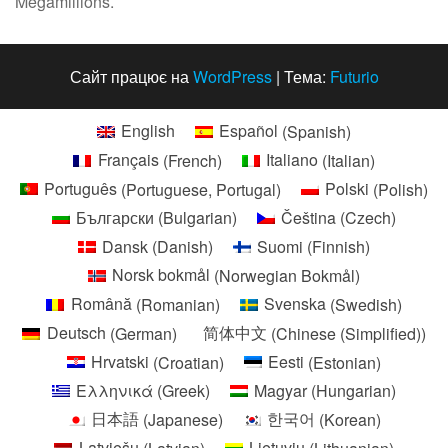
Megamillions.
Сайт працює на
WordPress
|
Тема:
Futurio
English
Español
(
Spanish
)
Français
(
French
)
Italiano
(
Italian
)
Português
(
Portuguese, Portugal
)
Polski
(
Polish
)
Български
(
Bulgarian
)
Čeština
(
Czech
)
Dansk
(
Danish
)
Suomi
(
Finnish
)
Norsk bokmål
(
Norwegian Bokmål
)
Română
(
Romanian
)
Svenska
(
Swedish
)
Deutsch
(
German
)
简体中文
(
Chinese (Simplified)
)
Hrvatski
(
Croatian
)
Eesti
(
Estonian
)
Ελληνικά
(
Greek
)
Magyar
(
Hungarian
)
日本語
(
Japanese
)
한국어
(
Korean
)