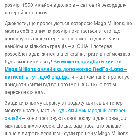
розмірі 1550 мільйонів доларів – світовий рекорд для
лотерейного призу!
Джекпоти, що пропонуються лотереєю Mega Millions, не
мають собі рівних, їх розмір починається з того, що
пропонують інші лотереї у свої пікові години. Хоча
найбільша кількість гравців – зі США, і лотерея
розроблена для жителів цієї країни, грати в неї можна з
будь-якої точки світу!
Ви можете придбати квитки
Mega Millions онлайн за допомогою RedFoxLotto –
натисніть тут, щоб відвідати –
ця компанія пропонує
придбати квитки від вашого імені в США, а потім
пересилає їх вам.
Завдяки їхньому сервісу з продажу квитків ви тепер
можете брати участь у
будь-якій міжнародній лотереї
онлайн
– вони пропонують свої послуги для понад 30
міжнародних лотерей. Це дає вам набагато більше
шансів виграти величезні суми грошей у Mega Millions