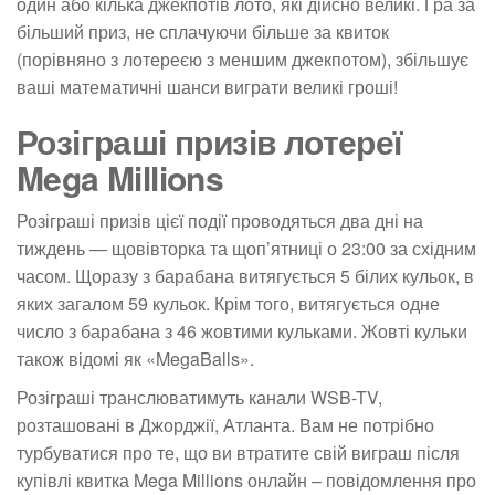
один або кілька джекпотів лото, які дійсно великі. Гра за
більший приз, не сплачуючи більше за квиток
(порівняно з лотереєю з меншим джекпотом), збільшує
ваші математичні шанси виграти великі гроші!
Розіграші призів лотереї
Mega Millions
Розіграші призів цієї події проводяться два дні на
тиждень — щовівторка та щоп’ятниці о 23:00 за східним
часом. Щоразу з барабана витягується 5 білих кульок, в
яких загалом 59 кульок. Крім того, витягується одне
число з барабана з 46 жовтими кульками. Жовті кульки
також відомі як «MegaBalls».
Розіграші транслюватимуть канали WSB-TV,
розташовані в Джорджії, Атланта. Вам не потрібно
турбуватися про те, що ви втратите свій виграш після
купівлі квитка Mega Millions онлайн – повідомлення про