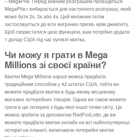
– MegaPlie. Перед кожним розіграшем проводиться
MegaPlie.r вибирається для наступного розіграшу, який
може бути 2x, 3x або 4x. Цей множник потім
застосовується до всіх виграних призів, крім джекпоту.
Щоб скористатися цією функцією, вам потрібно додати
1 долар США під час купівлі квитка.
Чи можу я грати в Mega
Millions зі своєї країни?
Квитки Mega Millions наразі можна придбати
традиційним способом у 42 штатах США, тобто ви
можете придбати квитки в будь-якому місцевому
магазині лотерейних товарів. Однак ви також можете
грати в цю лотерею з будь-якої іншої точки світу. Це
можна зробити за допомогою RedFoxLotto, де ви
можете придбати квитки онлайн на всі найпопулярніші
лотереї на планеті, включаючи лотерейні квитки