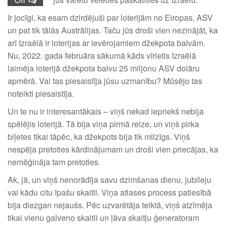
Ir jocīgi, ka esam dzirdējuši par loterijām no Eiropas, ASV
un pat tik tālās Austrālijas. Taču jūs droši vien nezinājāt, ka
arī Izraēlā ir loterijas ar ievērojamiem džekpota balvām.
Nu, 2022. gada februāra sākumā kāds vīrietis Izraēlā
laimēja loterijā džekpota balvu 25 miljonu ASV dolāru
apmērā. Vai tas piesaistīja jūsu uzmanību? Mūsējo tas
noteikti piesaistīja.
Un te nu ir interesantākais – viņš nekad iepriekš nebija
spēlējis loterijā. Tā bija viņa pirmā reize, un viņš pirka
biļetes tikai tāpēc, ka džekpots bija tik milzīgs. Viņš
nespēja pretoties kārdinājumam un droši vien priecājas, ka
nemēģināja tam pretoties.
Ak, jā, un viņš nenorādīja savu dzimšanas dienu, jubileju
vai kādu citu īpašu skaitli. Viņa atlases process patiesībā
bija diezgan nejaušs. Pēc uzvarētāja teiktā, viņš atzīmēja
tikai vienu galveno skaitli un ļāva skaitļu ģeneratoram