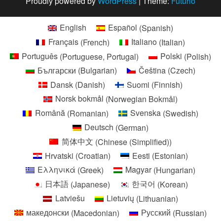
Proudly powered by
WordPress
|
Theme:
Futurio
English
Español
(
Spanish
)
Français
(
French
)
Italiano
(
Italian
)
Português
(
Portuguese, Portugal
)
Polski
(
Polish
)
Български
(
Bulgarian
)
Čeština
(
Czech
)
Dansk
(
Danish
)
Suomi
(
Finnish
)
Norsk bokmål
(
Norwegian Bokmål
)
Română
(
Romanian
)
Svenska
(
Swedish
)
Deutsch
(
German
)
简体中文
(
Chinese (Simplified)
)
Hrvatski
(
Croatian
)
Eesti
(
Estonian
)
Ελληνικά
(
Greek
)
Magyar
(
Hungarian
)
日本語
(
Japanese
)
한국어
(
Korean
)
Latviešu
Lietuvių
(
Lithuanian
)
македонски
(
Macedonian
)
Русский
(
Russian
)