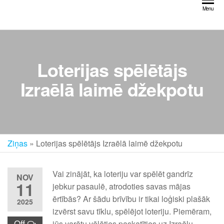
Skip
Menu
to
the
content
Loterijas spēlētājs
Izraēlā laimē džekpotu
Ziņas
»
Loterijas spēlētājs Izraēlā laimē džekpotu
Vai zinājāt, ka loteriju var spēlēt gandrīz
NOV
11
jebkur pasaulē, atrodoties savas mājas
ērtībās? Ar šādu brīvību ir tikai loģiski plašāk
2025
izvērst savu tīklu, spēlējot loteriju. Piemēram,
Off
jūs varētu vēlēties paskatīties uz Izraēlu.