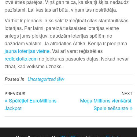
izvēlēties pārējos. Viņš gan teica, ka skaitļi šķita nedaudz
pazīstami. Lai kas tas arī būtu, viņam tas nostrādāja.
Varbūt ir pienācis laiks sākt izmēģināt citas starptautiskās
loterijas. Par laimi, pareizā tiešsaistes loterijas vietne
sniegs jums piekļuvi daudzām loterijas spēlēm no
dažādām valstīm. Ja atrodaties Āfrikā, Kenijā ir pieejama
jauna loterijas vietne
. Vai arī varat reģistrēties
redfoxlotto.com
no jebkuras pasaules daļas. Nekad nevar
zināt, kad veiksme uznāks.
Posted in
Uncategorized @lv
Post
Previous
PREVIOUS
NEXT
N
Spēlējiet EuroMillions
Mega Millions vienkārši:
Post
Po
navigation
Jackpot
Spēlē tiešsaistē