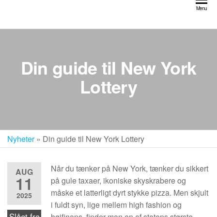
Videre
Menu
til
indhold
Din guide til New York
Lottery
Nyheter
»
Din guide til New York Lottery
Når du tænker på New York, tænker du sikkert
AUG
11
på gule taxaer, ikoniske skyskrabere og
måske et latterligt dyrt stykke pizza. Men skjult
2025
i fuldt syn, lige mellem high fashion og
Slået fra
højfinans, finder man en af statens største