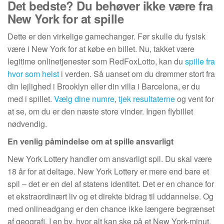
Det bedste? Du behøver ikke være fra
New York for at spille
Dette er den virkelige gamechanger. Før skulle du fysisk
være i New York for at købe en billet. Nu, takket være
legitime onlinetjenester som RedFoxLotto, kan du
spille fra
hvor som helst
i verden. Så uanset om du drømmer stort fra
din lejlighed i Brooklyn eller din villa i Barcelona, er du
med i spillet.
Vælg dine numre
,
tjek resultaterne
og vent for
at se, om du er den næste store vinder. Ingen flybillet
nødvendig.
En venlig påmindelse om at spille ansvarligt
New York Lottery handler om ansvarligt spil. Du skal være
18 år for at deltage. New York Lottery er mere end bare et
spil – det er en del af statens identitet. Det er en chance for
et ekstraordinært liv og et direkte bidrag til uddannelse. Og
med onlineadgang er den chance ikke længere begrænset
af geografi. I en by, hvor alt kan ske på et New York-minut,