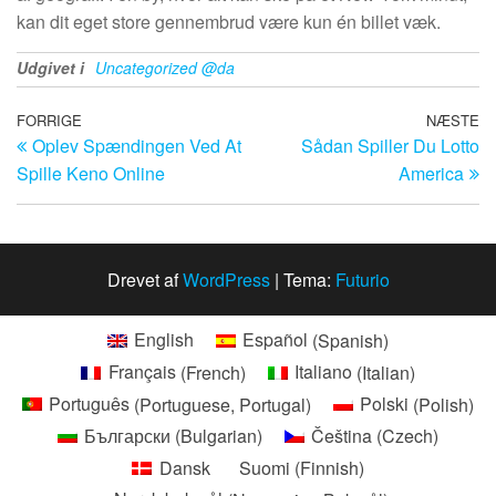
kan dit eget store gennembrud være kun én billet væk.
Udgivet i
Uncategorized @da
Indlægsnavigation
Forrige
FORRIGE
NÆSTE
N
Oplev Spændingen Ved At
Sådan Spiller Du Lotto
indlæg
i
Spille Keno Online
America
Drevet af
WordPress
|
Tema:
Futurio
English
Español
(
Spanish
)
Français
(
French
)
Italiano
(
Italian
)
Português
(
Portuguese, Portugal
)
Polski
(
Polish
)
Български
(
Bulgarian
)
Čeština
(
Czech
)
Dansk
Suomi
(
Finnish
)