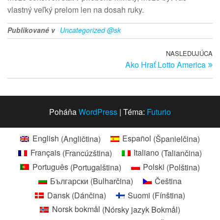
vlastný veľký prelom len na dosah ruky.
Publikované v
Uncategorized @sk
Navigácia
NASLEDUJÚCA
Na
Ako Hrať Lotto America
pr
v
článku
Poháňa
WordPress
|
Téma:
Futurio
English
(
Angličtina
)
Español
(
Španielčina
)
Français
(
Francúzština
)
Italiano
(
Taliančina
)
Português
(
Portugalština
)
Polski
(
Polština
)
Български
(
Bulharčina
)
Čeština
Dansk
(
Dánčina
)
Suomi
(
Fínština
)
Norsk bokmål
(
Nórsky jazyk Bokmål
)