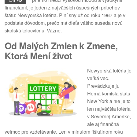
financiami, je jeden z najväčších úspešných príbehov
štátu: Newyorská lotéria. Plní sny už od roku 1967 a je v
podstate dôvodom, prečo má dieťa vášho suseda novú
školskú telocvičňu. Vážne.
Od Malých Zmien k Zmene,
Ktorá Mení život
Newyorská lotéria je
veľká vec.
Prevádzkuje ju
Herná komisia štátu
New York a nie je to
len najväčšia lotéria
v Severnej Amerike,
ale aj finančná
veľmoc pre vzdelávanie. Len v minulom fiškálnom roku