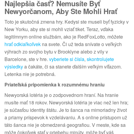
Najlepšia časť? Nemusíte Byť
Newyorčanom, Aby Ste Mohli Hrať
Toto je skutočná zmena hry. Kedysi ste museli byť fyzicky v
New Yorku, aby ste si mohli vziať tiket. Teraz, vďaka
legitímnym online službám, ako je RedFoxLotto, môžete
hrať odkiaľkoľvek
na svete. Či už teda snívate o veľkých
výhrach zo svojho bytu v Brooklyne alebo z vily v
Barcelone, ste v hre.
vyberiete si čísla
,
skontrolujete
výsledky
a čakáte, či sa stanete ďalším veľkým víťazom.
Letenka nie je potrebná.
Priateľská pripomienka k rozumnému hraniu
Newyorská lotéria je o zodpovednom hraní. Na hranie
musíte mať 18 rokov. Newyorská lotéria je viac než len hra;
je súčasťou identity štátu. Je to šanca na mimoriadny život
a priamy príspevok k vzdelávaniu. A s online prístupom už
táto šanca nie je obmedzená geografiou. V meste, kde sa
môže čokoľvek stať v priebehu minúty, môže byť váš