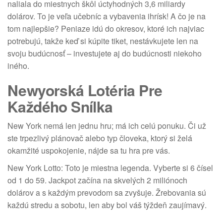
naliala do miestnych škôl úctyhodných 3,6 miliardy
dolárov. To je veľa učebníc a vybavenia ihrísk! A čo je na
tom najlepšie? Peniaze idú do okresov, ktoré ich najviac
potrebujú, takže keď si kúpite tiket, nestávkujete len na
svoju budúcnosť – investujete aj do budúcnosti niekoho
iného.
Newyorská Lotéria Pre
Každého Snílka
New York nemá len jednu hru; má ich celú ponuku. Či už
ste trpezlivý plánovač alebo typ človeka, ktorý si želá
okamžité uspokojenie, nájde sa tu hra pre vás.
New York Lotto: Toto je miestna legenda. Vyberte si 6 čísel
od 1 do 59. Jackpot začína na skvelých 2 miliónoch
dolárov a s každým prevodom sa zvyšuje. Žrebovania sú
každú stredu a sobotu, len aby bol váš týždeň zaujímavý.