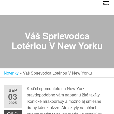
Preskočiť
Menu
na
obsah
Váš Sprievodca
Lotériou V New Yorku
Novinky
»
Váš Sprievodca Lotériou V New Yorku
Keď si spomeniete na New York,
SEP
03
pravdepodobne vám napadnú žlté taxíky,
ikonické mrakodrapy a možno aj smiešne
2025
drahý kúsok pizze. Ale skrytý na očiach,
Off
priamo medzi vysokou módou a vysokými