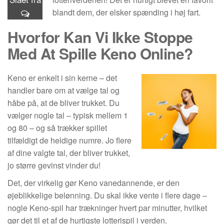
blandt dem, der elsker spænding i høj fart.
Hvorfor Kan Vi Ikke Stoppe
Med At Spille Keno Online?
Keno er enkelt i sin kerne – det
handler bare om at vælge tal og
håbe på, at de bliver trukket. Du
vælger nogle tal – typisk mellem 1
og 80 – og så trækker spillet
tilfældigt de heldige numre. Jo flere
af dine valgte tal, der bliver trukket,
jo større gevinst vinder du!
Det, der virkelig gør Keno vanedannende, er den
øjeblikkelige belønning. Du skal ikke vente i flere dage –
nogle Keno-spil har trækninger hvert par minutter, hvilket
gør det til et af de hurtigste lotterispil i verden.