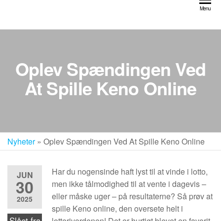
Videre
Menu
til
indhold
Oplev Spændingen Ved
At Spille Keno Online
Nyheter
»
Oplev Spændingen Ved At Spille Keno Online
Har du nogensinde haft lyst til at vinde i lotto,
JUN
30
men ikke tålmodighed til at vente i dagevis –
eller måske uger – på resultaterne? Så prøv at
2025
spille Keno online, den oversete helt i
Slået fra
lotteriverdenen! Det er hurtigt blevet en favorit