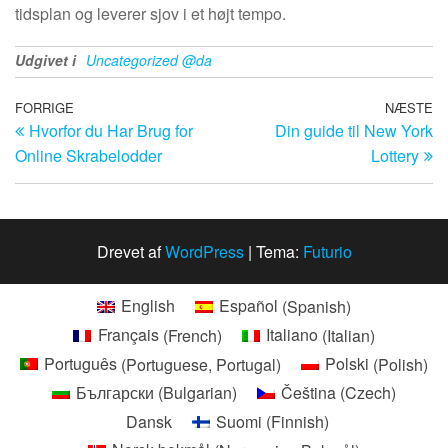
tidsplan og leverer sjov i et højt tempo.
Udgivet i
Uncategorized @da
Indlægsnavigation
Forrige
FORRIGE
NÆSTE
N
Hvorfor du Har Brug for
Din guide til New York
indlæg
i
Online Skrabelodder
Lottery
Drevet af
WordPress
|
Tema:
Futurio
English
Español
(
Spanish
)
Français
(
French
)
Italiano
(
Italian
)
Português
(
Portuguese, Portugal
)
Polski
(
Polish
)
Български
(
Bulgarian
)
Čeština
(
Czech
)
Dansk
Suomi
(
Finnish
)