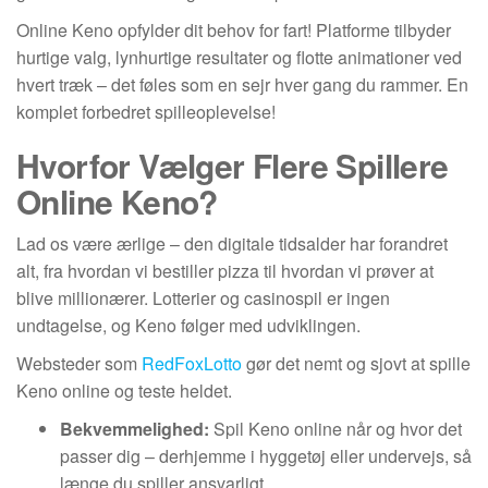
Online Keno opfylder dit behov for fart! Platforme tilbyder
hurtige valg, lynhurtige resultater og flotte animationer ved
hvert træk – det føles som en sejr hver gang du rammer. En
komplet forbedret spilleoplevelse!
Hvorfor Vælger Flere Spillere
Online Keno?
Lad os være ærlige – den digitale tidsalder har forandret
alt, fra hvordan vi bestiller pizza til hvordan vi prøver at
blive millionærer. Lotterier og casinospil er ingen
undtagelse, og Keno følger med udviklingen.
Websteder som
RedFoxLotto
gør det nemt og sjovt at spille
Keno online og teste heldet.
Bekvemmelighed:
Spil Keno online når og hvor det
passer dig – derhjemme i hyggetøj eller undervejs, så
længe du spiller ansvarligt.