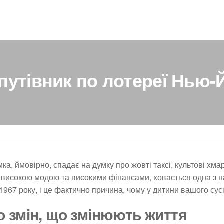
путівник по лотереї Нью-
а, ймовірно, спадає на думку про жовті таксі, культові хм
ж високою модою та високими фінансами, ховається одна з н
з 1967 року, і це фактично причина, чому у дитини вашого су
о змін, що змінюють життя