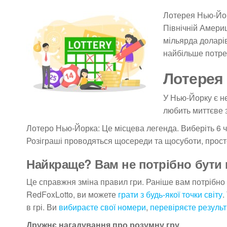
Лотерея Нью-Йорк
Північній Америц
мільярда доларів
найбільше потреб
Лотерея
У Нью-Йорку є не
любить миттєве з
Лотеро Нью-Йорка: Це місцева легенда. Виберіть 6 чи
Розіграші проводяться щосереди та щосуботи, прост
Найкраще? Вам не потрібно бути
Це справжня зміна правил гри. Раніше вам потрібно 
RedFoxLotto, ви можете
грати з будь-якої точки світу
.
в грі. Ви
вибираєте свої номери
,
перевіряєте результ
Дружнє нагадування про розумну гру