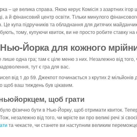
а – це велика справа. Якою керує Комісія з азартних ігор
і, а й фінансовий центр освіти. Тільки минулого фінансовог
. Це купа підручників та обладнання для дитячих майданчикі
ують, тому, купуючи квиток, ви не просто робите ставку на 
 Нью-Йорка для кожного мрійн
 лише одна гра; там є ціле меню з них. Незалежно від того,
адоволення, тут є гра для вас.
сел від 1 до 59. Джекпот починається з крутих 2 мільйонів 
о щоб ваш тиждень був цікавим.
 ньюйоркцем, щоб грати
було фізично бути в Нью-Йорку, щоб отримати квиток. Тепер
 Тож, незалежно від того, чи мрієте ви про великі речі зі своє
ати
та чекаєте, чи станете ви наступним великим переможцем