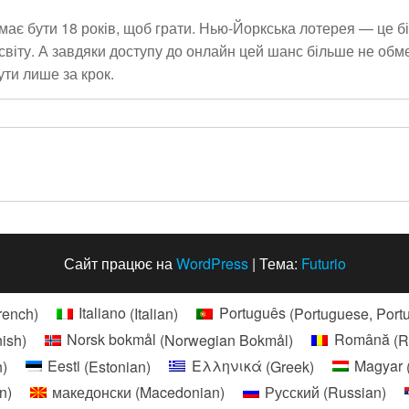
ає бути 18 років, щоб грати. Нью-Йоркська лотерея — це біл
віту. А завдяки доступу до онлайн цей шанс більше не обмеж
ти лише за крок.
Сайт працює на
WordPress
|
Тема:
Futurio
rench
)
Italiano
(
Italian
)
Português
(
Portuguese, Port
nish
)
Norsk bokmål
(
Norwegian Bokmål
)
Română
(
R
n
)
Eesti
(
Estonian
)
Ελληνικά
(
Greek
)
Magyar
an
)
македонски
(
Macedonian
)
Русский
(
Russian
)