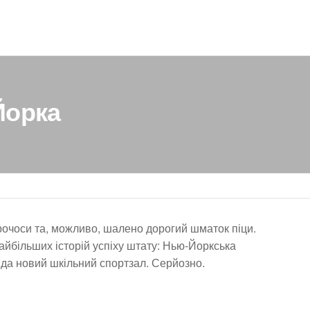
Йорка
арочоси та, можливо, шалено дорогий шматок піци.
айбільших історій успіху штату: Нью-Йоркська
сіда новий шкільний спортзал. Серйозно.