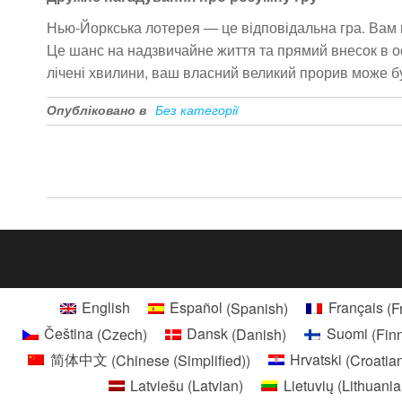
Нью-Йоркська лотерея — це відповідальна гра. Вам м
Це шанс на надзвичайне життя та прямий внесок в ос
лічені хвилини, ваш власний великий прорив може бу
Опубліковано в
Без категорії
Навігація
записів
English
Español
(
Spanish
)
Français
(
F
Čeština
(
Czech
)
Dansk
(
Danish
)
Suomi
(
Fin
简体中文
(
Chinese (Simplified)
)
Hrvatski
(
Croatia
Latviešu
(
Latvian
)
Lietuvių
(
Lithuani