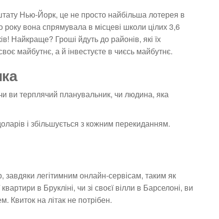
 штату Нью-Йорк, це не просто найбільша лотерея в
о року вона спрямувала в місцеві школи цілих 3,6
в! Найкраще? Гроші йдуть до районів, які їх
своє майбутнє, а й інвестуєте в чиєсь майбутнє.
ика
 чи ви терплячий планувальник, чи людина, яка
доларів і збільшується з кожним перекиданням.
, завдяки легітимним онлайн-сервісам, таким як
ї квартири в Брукліні, чи зі своєї вілли в Барселоні, ви
. Квиток на літак не потрібен.