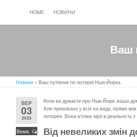
Перейти
до
HOME
НОВИНИ
змісту
Ваш 
Новини
»
Ваш путівник по лотереї Нью-Йорка
Коли ви думаєте про Нью-Йорк, ваша думк
ВЕР
03
Але прихована у всіх на виду, прямо мі
лотерея. Вона втілює мрії в реальність 
2025
Від невеликих змін д
Вимк.