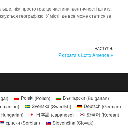
ьше, ніж просто гра; це частина ідентичності штату.
ується географією. У місті, де все може статися за
НАСТУПН.
Насту
Як грати в Lotto America
запис
ugal
)
Polski
(
Polish
)
Български
(
Bulgarian
)
omanian
)
Svenska
(
Swedish
)
Deutsch
(
German
)
(
Hungarian
)
日本語
(
Japanese
)
한국어
(
Korean
)
српски
(
Serbian
)
Slovenčina
(
Slovak
)