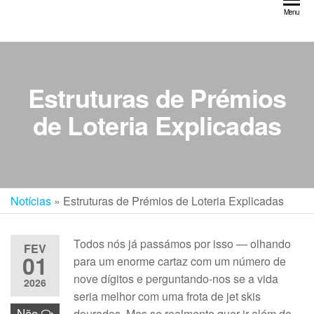
Saltar
Menu
para
o
conteúdo
Estruturas de Prémios
de Loteria Explicadas
Notícias
»
Estruturas de Prémios de Loteria Explicadas
Todos nós já passámos por isso — olhando
FEV
01
para um enorme cartaz com um número de
nove dígitos e perguntando-nos se a vida
2026
seria melhor com uma frota de jet skis
Não
dourados. Mas se realmente quer ir além do