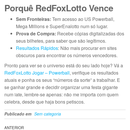
Porquê RedFoxLotto Vence
Sem Fronteiras:
Tem acesso ao US Powerball,
Mega Millions e SuperEnalotto num só lugar.
Prova de Compra:
Recebe cópias digitalizadas dos
seus bilhetes, para saber que são legítimos.
Resultados Rápidos
: Não mais procurar em sites
obscuros para encontrar os números vencedores.
Pronto para ver se o universo está do seu lado hoje? Vá a
RedFoxLotto Jogar – Powerball
, verifique os resultados
atuais e ponha os seus “números da sorte” a trabalhar. E
se ganhar grande e decidir organizar uma festa gigante
num iate, lembre-se apenas: não me importa com quem
celebra, desde que haja bons petiscos.
Publicado em
Sem categoria
Navegação
Artigo
ANTERIOR