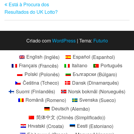
Está à Procura dos
anterior
de
Resultados do UK Lotto?
artigos
Criado com
WordPress
|
Tema:
Futurio
English
(
Inglês
)
Español
(
Espanhol
)
Français
(
Francês
)
Italiano
Português
Polski
(
Polonês
)
Български
(
Búlgaro
)
Čeština
(
Tcheco
)
Dansk
(
Dinamarquês
)
Suomi
(
Finlandês
)
Norsk bokmål
(
Norueguês
)
Română
(
Romeno
)
Svenska
(
Sueco
)
Deutsch
(
Alemão
)
简体中文
(
Chinês (Simplificado)
)
Hrvatski
(
Croata
)
Eesti
(
Estoniano
)