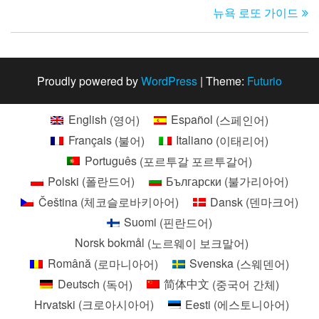
글
뉴욕 로또 가이드
Po
탐
색
Proudly powered by
WordPress
|
Theme:
Futurio
English
(
영어
)
Español
(
스페인어
)
Français
(
불어
)
Italiano
(
이태리어
)
Português
(
포르투갈 포르투갈어
)
Polski
(
폴란드어
)
Български
(
불가리아어
)
Čeština
(
체코슬로바키아어
)
Dansk
(
덴마크어
)
Suomi
(
핀란드어
)
Norsk bokmål
(
노르웨이 보크말어
)
Română
(
로마니아어
)
Svenska
(
스웨덴어
)
Deutsch
(
독어
)
简体中文
(
중국어 간체
)
Hrvatski
(
크로아시아어
)
Eesti
(
에스토니아어
)