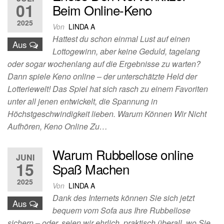
01
Beim Online-Keno
2025
Von
LINDA A
Hattest du schon einmal Lust auf einen
Aus
Lottogewinn, aber keine Geduld, tagelang
oder sogar wochenlang auf die Ergebnisse zu warten?
Dann spiele Keno online – der unterschätzte Held der
Lotteriewelt! Das Spiel hat sich rasch zu einem Favoriten
unter all jenen entwickelt, die Spannung in
Höchstgeschwindigkeit lieben. Warum Können Wir Nicht
Aufhören, Keno Online Zu…
Warum Rubbellose online
JUNI
15
Spaß Machen
2025
Von
LINDA A
Dank des Internets können Sie sich jetzt
Aus
bequem vom Sofa aus Ihre Rubbellose
sichern – oder, seien wir ehrlich, praktisch überall, wo Sie