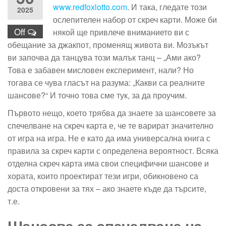
www.redfoxlotto.com
. И така, гледате този
2025
ослепителен набор от скреч карти. Може би
Off
някой ще привлече вниманието ви с
обещание за джакпот, променящ живота ви. Мозъкът
ви започва да танцува този малък танц – „Ами ако?
Това е забавен мисловен експеримент, нали? Но
тогава се чува гласът на разума: „Какви са реалните
шансове?“ И точно това сме тук, за да проучим.
Първото нещо, което трябва да знаете за шансовете за
спечелване на скреч карта е, че те варират значително
от игра на игра. Не е като да има универсална книга с
правила за скреч карти с определена вероятност. Всяка
отделна скреч карта има свои специфични шансове и
хората, които проектират тези игри, обикновено са
доста откровени за тях – ако знаете къде да търсите,
т.е.
Шансове за спечелване на