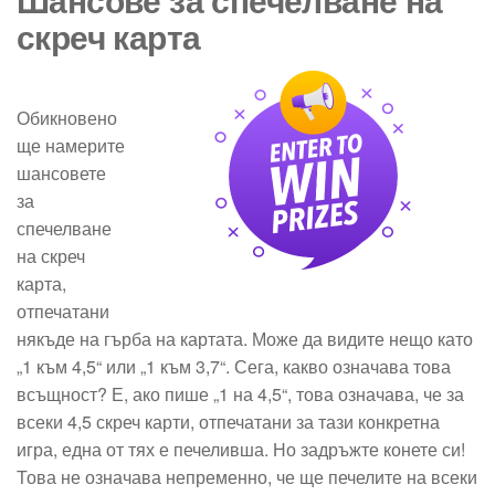
скреч карта
Обикновено
ще намерите
шансовете
за
спечелване
на скреч
карта,
отпечатани
някъде на гърба на картата. Може да видите нещо като
„1 към 4,5“ или „1 към 3,7“. Сега, какво означава това
всъщност? Е, ако пише „1 на 4,5“, това означава, че за
всеки 4,5 скреч карти, отпечатани за тази конкретна
игра, една от тях е печеливша. Но задръжте конете си!
Това не означава непременно, че ще печелите на всеки