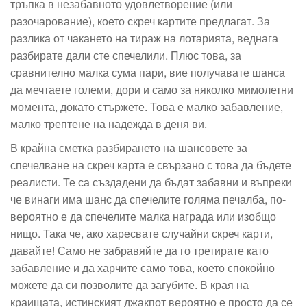
тръпка в незабавното удовлетворение (или
разочарование), което скреч картите предлагат. За
разлика от чакането на тираж на лотарията, веднага
разбирате дали сте спечелили. Плюс това, за
сравнително малка сума пари, вие получавате шанса
да мечтаете големи, дори и само за няколко мимолетни
момента, докато стържете. Това е малко забавление,
малко трептене на надежда в деня ви.
В крайна сметка разбирането на шансовете за
спечелване на скреч карта е свързано с това да бъдете
реалисти. Те са създадени да бъдат забавни и въпреки
че винаги има шанс да спечелите голяма печалба, по-
вероятно е да спечелите малка награда или изобщо
нищо. Така че, ако харесвате случайни скреч карти,
давайте! Само не забравяйте да го третирате като
забавление и да харчите само това, което спокойно
можете да си позволите да загубите. В края на
краищата, истинският джакпот вероятно е просто да се