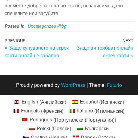
посмеете добре за това по-късно, независимо дали
спечелите или загубите.
Posted in
Uncategorized @bg
Навигация
Previous
PREVIOUS
NEXT
N
Защо купуването на скреч
Защо ви трябват онлайн
Post
Po
карти онлайн е забавно
скреч карти
Proudly powered by
WordPress
|
Theme:
Futurio
English
(
Английски
)
Español
(
Испански
)
Français
(
Френски
)
Italiano
(
Италиански
)
Português
(
Португалски (Португалия)
)
Polski
(
Полски
)
Български
Čeština
(
Чешки
)
Dansk
(
Датски
)