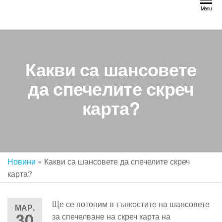
Skip
Menu
to
the
content
Какви са шансовете
да спечелите скреч
карта?
Новини
»
Какви са шансовете да спечелите скреч
карта?
Ще се потопим в тънкостите на шансовете
МАР.
30
за спечелване на скреч карта на