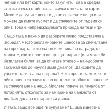
четири или пет карти, които закупите. Това е средна
статистическа стойност за всички отпечатани карти.
Можете да купите десет и да не спечелите нищо или
можете да имате късмет и да спечелите от първия си
опит. Това е непредсказуемата природа на тези игри.
Също така е важно да разберете какво представлява
„победа“. Често рекламираните шансове за спечелване
на скреч карта включват всички нива на награди, от
малките, които просто ви връщат парите (или може би
безплатен билет, за да опитате отново – най-добрата
закачка!) чак до неуловимия джакпот. Шансовете да
уцелите тази главна награда? Нека просто кажем, че те
обикновено са значително по-дълги от общите шансове
за спечелване на нещо. Мислете повече за печалба от
лотарията, отколкото за намиране на банкнота от
двайсет долара в старите си дънки.
И така, защо все още ги купуваме? Е, има известна