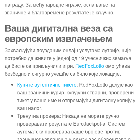
награду. За међународне играче, ослањање на
званичне и благовремене резултате је кључно.
Ваша дигитална веза са
европским извлачењем
Захваљујући поузданим онлајн услугама лутрије, није
потребно да живите у једној од 19 учесничких земаља
да бисте се прикључили игри.
RedFoxLotto
омогућава
безбедно и сигурно учешће са било које локације.
Купите аутентичне тикете
: RedFoxLotto делује као
ваш званични курир, купујући стварни, проверени
тикет у ваше име и отпремајући дигиталну копију у
ваш налог.
Тренутна провера: Никада не морате ручно
проверавати резултате EuroJackpot-а. Систем
аутоматски проверава ваше бројеве против
званичног извлачења и одмах вас обавештава о