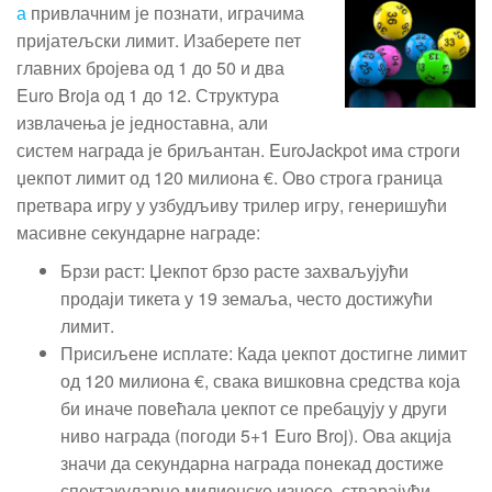
а
привлачним је познати, играчима
пријатељски лимит. Изаберете пет
главних бројева од 1 до 50 и два
Euro Broja од 1 до 12. Структура
извлачења је једноставна, али
систем награда је бриљантан. EuroJackpot има строги
џекпот лимит од 120 милиона €. Ово строга граница
претвара игру у узбудљиву трилер игру, генеришући
масивне секундарне награде:
Брзи раст: Џекпот брзо расте захваљујући
продаји тикета у 19 земаља, често достижући
лимит.
Присиљене исплате: Када џекпот достигне лимит
од 120 милиона €, свака вишковна средства која
би иначе повећала џекпот се пребацују у други
ниво награда (погоди 5+1 Euro Broj). Ова акција
значи да секундарна награда понекад достиже
спектакуларне милионске износе, стварајући