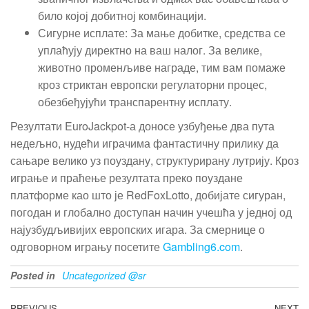
било којој добитној комбинацији.
Сигурне исплате: За мање добитке, средства се
уплаћују директно на ваш налог. За велике,
животно променљиве награде, тим вам помаже
кроз стриктан европски регулаторни процес,
обезбеђујући транспарентну исплату.
Резултати EuroJackpot-а доносе узбуђење два пута
недељно, нудећи играчима фантастичну прилику да
сањаре велико уз поуздану, структурирану лутрију. Кроз
играње и праћење резултата преко поуздане
платформе као што је RedFoxLotto, добијате сигуран,
погодан и глобално доступан начин учешћа у једној од
најузбудљивијих европских игара. За смернице о
одговорном игрању посетите
Gambling6.com
.
Posted in
Uncategorized @sr
PREVIOUS
NEXT