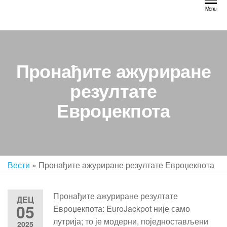
Skip
Menu
to
the
content
Пронађите ажуриране
резултате
Евроџекпота
Вести
»
Пронађите ажуриране резултате Евроџекпота
Пронађите ажуриране резултате
ДЕЦ
05
Евроџекпота: EuroJackpot није само
лутрија; то је модерни, поједностављени
2025