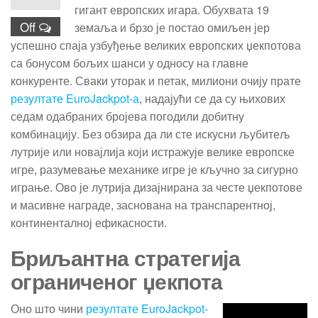
гигант европских игара. Обухвата 19
Off
земаља и брзо је постао омиљен јер
успешно спаја узбуђење великих европских џекпотова
са бонусом бољих шанси у односу на главне
конкуренте. Сваки уторак и петак, милиони очију прате
резултате EuroJackpot-а
, надајући се да су њихових
седам одабраних бројева погодили добитну
комбинацију. Без обзира да ли сте искусни љубитељ
лутрије или новајлија који истражује велике европске
игре, разумевање механике игре је кључно за сигурно
играње. Ово је лутрија дизајнирана за честе џекпотове
и масивне награде, заснована на транспарентној,
континенталној ефикасности.
Бриљантна стратегија
ограниченог џекпота
Оно што чини
резултате EuroJackpot-