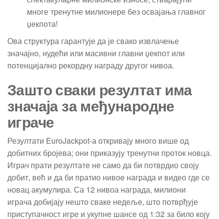
многе тренутне милионере без освајања главног
џекпота!
Ова структура гарантује да је свако извлачење
значајно, нудећи или масивни главни џекпот или
потенцијално рекордну награду другог нивоа.
Зашто сваки резултат има
значаја за међународне
играче
Резултати EuroJackpot-а откривају много више од
добитних бројева; они приказују тренутни проток новца.
Играч прати резултате не само да би потврдио своју
добит, већ и да би пратио нивоe награда и видео где се
новац акумулира. Са 12 нивоа награда, милиони
играча добијају нешто сваке недеље, што потврђује
приступачност игре и укупне шансе од 1:32 за било коју