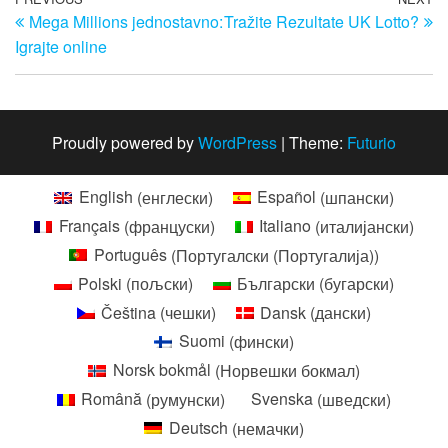
Кретање
Previous
N
Mega Millions jednostavno:
Tražite Rezultate UK Lotto?
Post
Po
чланка
Igrajte online
Proudly powered by
WordPress
|
Theme:
Futurio
English
(
енглески
)
Español
(
шпански
)
Français
(
француски
)
Italiano
(
италијански
)
Português
(
Португалски (Португалија)
)
Polski
(
пољски
)
Български
(
бугарски
)
Čeština
(
чешки
)
Dansk
(
дански
)
Suomi
(
фински
)
Norsk bokmål
(
Норвешки бокмал
)
Română
(
румунски
)
Svenska
(
шведски
)
Deutsch
(
немачки
)